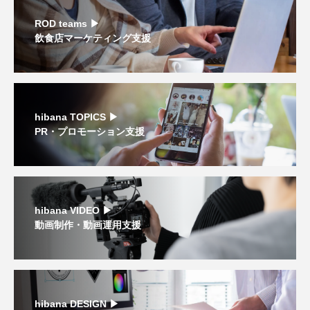
ROD teams ▶︎
飲食店マーケティング支援
hibana TOPICS ▶︎
PR・プロモーション支援
hibana VIDEO ▶︎
動画制作・動画運用支援
hibana DESIGN ▶︎