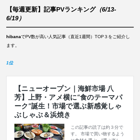
【毎週更新】記事PVランキング
（6/13-
6/19）
hibana
でPV数が高い人気記事（直近1週間）TOP３をご紹介し
ます。
1位