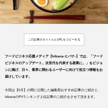
【2026年最新】注目の飲食店フ
【hibana編集部注目！】飲食店
ュ
ランチャイズブランド特集｜これ
経営＆フードビジネス専用の商
昇
から伸びるおすすめFC10選
品・サービス紹介｜2026年7月
2026.07.30
2026.07.06
この記事のタイトルとURLをコピーする
フードビジネス応援メディア【hibana-ヒバナ-】では、「フード
ビジネスのアップデート。次世代を代表する産業に。」をビジョ
ンに掲げ、日々、業界に関わるユーザーに向けて役立つ情報をお
届けしています。
今回は【6月】の間に公開した編集部おすすめ記事のご紹介と、
hibanaのPVランキング上位記事のご紹介をさせて頂きます。