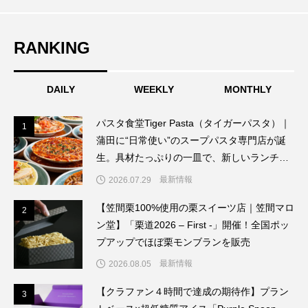
るメディア。飲食ビジネスの現場で実際に得た知識や
ノウハウを発信していきます。
全国ポップアップでほぼ栗モンブランを
遣いをこめた新時代のウェルビーイン
RANKING
販売
DAILY
グ・ギフト誕生
WEEKLY
MONTHLY
パスタ食堂Tiger Pasta（タイガーパスタ）｜
1
1
蒲田に“日常使い”のスープパスタ専門店が誕
生。具材たっぷりの一皿で、新しいランチ文
化を提案
最新情報
2026.07.29
【笠間栗100%使用の栗スイーツ店｜笠間マロ
2
2
ン堂】「栗道2026 – First -」開催！全国ポッ
プアップでほぼ栗モンブランを販売
最新情報
2026.08.05
【クラファン４時間で達成の期待作】プラン
3
3