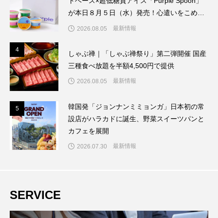
トベース×超低糖質アイス「Purple Spoon」
が本日８月５日（水）発売！心遣いをこめた
新時代のウェルビーイング・ギフト誕生
最新情報
2026.08.05
4
4
しゃぶ禅｜「しゃぶ禅祭り」第二弾開催 国産
三種食べ放題を半額4,500円で提供
最新情報
2026.08.05
韓国発「ジョンナンミミョンガ」日本初の常
5
5
設店がハラカドに誕生、野菜スイーツパンと
カフェを展開
最新情報
2026.07.30
SERVICE