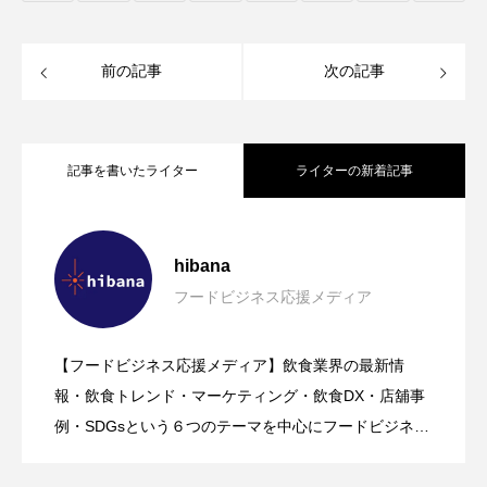
前の記事
次の記事
記事を書いたライター
ライターの新着記事
【2026年グルメトレンド】旨辛ブーム本
2026.08.06
hibana
フードビジネス応援メディア
【クラファン４時間で達成の期待作】プ
2026.08.05
格化！ナッコプセ・チュクミなど本場系
【フードビジネス応援メディア】飲食業界の最新情
【笠間栗100%使用の栗スイーツ店｜笠間
2026.08.05
ラントベース×超低糖質アイス「Purple
報・飲食トレンド・マーケティング・飲食DX・店舖事
グルメが人気上昇
例・SDGsという６つのテーマを中心にフードビジネ
ス・飲食業界に特化したビジネス情報を提供をしてい
マロン堂】「栗道2026 – First -」開催！
Spoon」が本日８月５日（水）発売！心