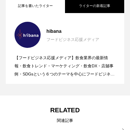
記事を書いたライター
ライターの新着記事
鹿児島の味を首都圏で！「愛にいこう、
2026.08.09
hibana
フードビジネス応援メディア
ROD MARKETING｜飲食店開業支援【マ
2026.08.09
かごしま。」黒ぶたや4店舗で8月10日か
【フードビジネス応援メディア】飲食業界の最新情
【hibana｜飲食ニュース最新（8/8更
2026.08.08
ーケティング・広報・デザイン】サービ
報・飲食トレンド・マーケティング・飲食DX・店舖事
ら開催
例・SDGsという６つのテーマを中心にフードビジネ
ス・飲食業界に特化したビジネス情報を提供をしてい
新）】8月の編集部おすすめ記事紹介!!｜
スのご案内
るメディア。飲食ビジネスの現場で実際に得た知識や
ノウハウを発信していきます。
飲食情報メディア
RELATED
関連記事