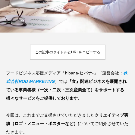
目の飲食店フ
【hibana編集部注目！】飲食店
【ニューオープン
ド特集｜これ
経営＆フードビジネス専用の商
食店情報まとめ（20
C10選
品・サービス紹介｜2026年8月版
更新）
2026.08.07
2026.08.07
この記事のタイトルとURLをコピーする
フードビジネス応援メディア「hibana-ヒバナ-」（運営会社：
株
式会社ROD MARKETING
）では
『食』関連ビジネスを展開され
ている事業者様（一次・二次・三次産業全て）をサポートする
様々なサービスをご提供しております。
今回は、これまでご支援させていただきました
クリエイティブ実
績（ロゴ・メニュー・ポスターなど）
についてご紹介させていた
だきます。