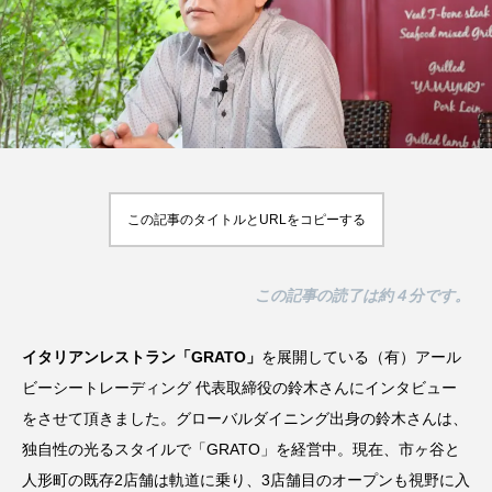
ス
【2026年最新】注目の飲食店フ
【hibana編集部注目！】飲食店
ランチャイズブランド特集｜これ
経営＆フードビジネス専用の商
から伸びるおすすめFC10選
品・サービス紹介｜2026年8月
2026.07.30
2026.08.07
この記事のタイトルとURLをコピーする
この記事の読了は約４分です。
イタリアンレストラン「GRATO」
を展開している（有）アール
ビーシートレーディング 代表取締役の鈴木さんにインタビュー
をさせて頂きました。グローバルダイニング出身の鈴木さんは、
独自性の光るスタイルで「GRATO」を経営中。現在、市ヶ谷と
人形町の既存2店舗は軌道に乗り、3店舗目のオープンも視野に入