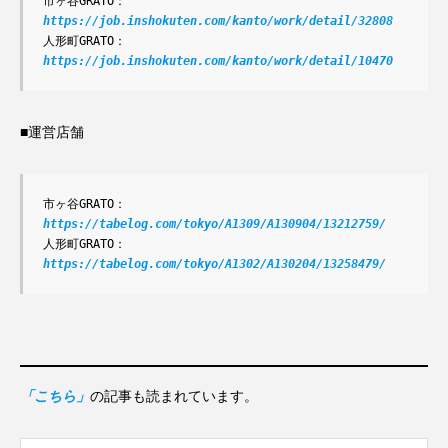
市ヶ谷GRATO：
https://job.inshokuten.com/kanto/work/detail/32808
人形町GRATO：
https://job.inshokuten.com/kanto/work/detail/10470
■運営店舗
市ヶ谷GRATO：
https://tabelog.com/tokyo/A1309/A130904/13212759/
人形町GRATO：
https://tabelog.com/tokyo/A1302/A130204/13258479/
「こちら」
の記事も読まれています。