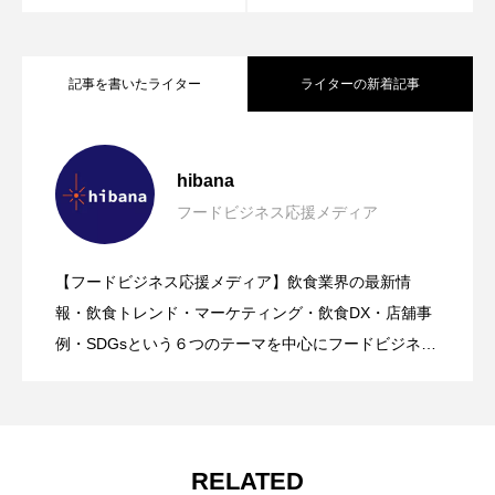
記事を書いたライター
ライターの新着記事
【2026年7月】飲食業界ニュースまとめ
2026.08.10
hibana
フードビジネス応援メディア
鹿児島の味を首都圏で！「愛にいこう、
2026.08.09
（hibana｜フードビジネス応援メディ
【フードビジネス応援メディア】飲食業界の最新情
ROD MARKETING｜飲食店開業支援【マ
2026.08.09
かごしま。」黒ぶたや4店舗で8月10日か
報・飲食トレンド・マーケティング・飲食DX・店舖事
ア）
例・SDGsという６つのテーマを中心にフードビジネ
ス・飲食業界に特化したビジネス情報を提供をしてい
ーケティング・広報・デザイン】サービ
ら開催
るメディア。飲食ビジネスの現場で実際に得た知識や
ノウハウを発信していきます。
スのご案内
RELATED