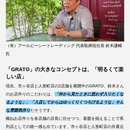
（有）アールビーシートレーディング 代表取締役社長 鈴木謙輔
氏
「GRATO」の大きなコンセプトは、「明るくて楽
しい店」
現在、市ヶ谷店と人形町店の2店舗を展開中のGRATO。鈴木さん
のお店作りのこだわりは、
「外から見たときに思わず入りたくな
るような」、「入店してからはゆっくりくつろげるような」そん
な雰囲気作り
だそうです。
概ねお店作りを各店舗の店長に任せつつ、基盤を揃えることで系
列店としての統一感も出ています。市ヶ谷店と人形町店の共通点