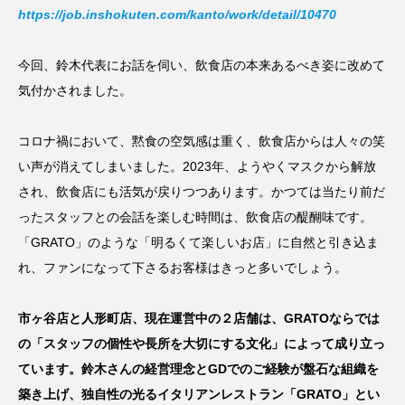
https://job.inshokuten.com/kanto/work/detail/10470
今回、鈴木代表にお話を伺い、飲食店の本来あるべき姿に改めて
気付かされました。
コロナ禍において、黙食の空気感は重く、飲食店からは人々の笑
い声が消えてしまいました。2023年、ようやくマスクから解放
され、飲食店にも活気が戻りつつあります。かつては当たり前だ
ったスタッフとの会話を楽しむ時間は、飲食店の醍醐味です。
「GRATO」のような「明るくて楽しいお店」に自然と引き込ま
れ、ファンになって下さるお客様はきっと多いでしょう。
市ヶ谷店と人形町店、現在運営中の２店舗は、GRATOならでは
の「スタッフの個性や長所を大切にする文化」によって成り立っ
ています。鈴木さんの経営理念とGDでのご経験が盤石な組織を
築き上げ、独自性の光るイタリアンレストラン「GRATO」とい