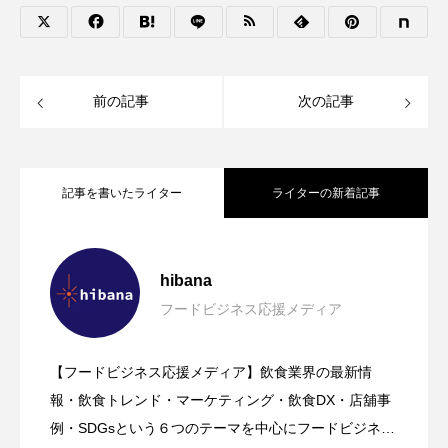
前の記事
次の記事
記事を書いたライター
ライターの新着記事
【hibana｜飲食ニュース最新（8/8更
2026.08.08
hibana
フードビジネス応援メディア
【ニューオープン情報】注目の飲食店情
2026.08.07
新）】8月の編集部おすすめ記事紹介!!｜
【フードビジネス応援メディア】飲食業界の最新情
【hibana編集部注目！】飲食店経営＆フ
2026.08.07
報まとめ（2026年8月7日更新）
報・飲食トレンド・マーケティング・飲食DX・店舖事
飲食情報メディア
例・SDGsという６つのテーマを中心にフードビジネ