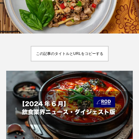
【2026年最新】注目の飲食店フ
【hibana編集部注目！】飲食店
す
ランチャイズブランド特集｜これ
経営＆フードビジネス専用の商
ア
から伸びるおすすめFC10選
品・サービス紹介｜2026年8月
2026.07.30
2026.08.07
この記事のタイトルとURLをコピーする