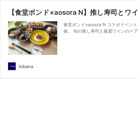
【食堂ボンド×aosora N】推し寿司と
食堂ボンド×aosora N コラボイベント第3
催。 旬の推し寿司と厳選ワインのペ
hibana