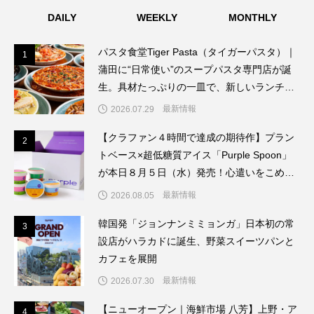
販売
DAILY
グ・ギフト誕生
WEEKLY
MONTHLY
パスタ食堂Tiger Pasta（タイガーパスタ）｜
1
1
蒲田に“日常使い”のスープパスタ専門店が誕
生。具材たっぷりの一皿で、新しいランチ文
化を提案
最新情報
2026.07.29
【クラファン４時間で達成の期待作】プラン
2
2
トベース×超低糖質アイス「Purple Spoon」
が本日８月５日（水）発売！心遣いをこめた
新時代のウェルビーイング・ギフト誕生
最新情報
2026.08.05
韓国発「ジョンナンミミョンガ」日本初の常
3
3
設店がハラカドに誕生、野菜スイーツパンと
カフェを展開
最新情報
2026.07.30
【ニューオープン｜海鮮市場 八芳】上野・ア
4
4