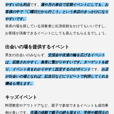
やすいのも利点
です。
週や月の単位で定期イベントにしても、お
客様の中で「◯曜日だから行こう」という来店のきっかけになり
やすいです。
発表の場を探している演奏者に出演依頼をかけてもいいですし、
お客様が演奏できるイベントにしても喜んでもらえるでしょう。
出会いの場を提供するイベント
男女の出会いのみならず、
交流会や友達の輪を広げるイベント
は、拡散されやすく、集客に繋がりやすいです。ターゲットを絞
り、イベント名をわかりやすく設定するのがポイント
です。
お店
が出会いの場となれば、記念日などにリピートで利用してくれる
機会も増えます。
キッズイベント
料理教室やアウトドアなど、親子で参加できるイベントも成功事
例が多いです。
共通の体験で親子の絆も深まり、学校や親同士の