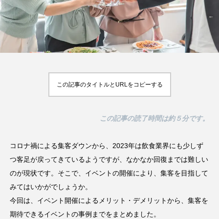
2026年最新】注目の飲食店フ
【hibana編集部注目！】飲食店
【
ンチャイズブランド特集｜これ
経営＆フードビジネス専用の商
ブ
ら伸びるおすすめFC10選
品・サービス紹介｜2026年7月版
ク
2026.07.30
2026.07.06
この記事のタイトルとURLをコピーする
この記事の読了時間は約５分です。
コロナ禍による集客ダウンから、2023年は飲食業界にも少しず
つ客足が戻ってきているようですが、なかなか回復までは難しい
のが現状です。そこで、イベントの開催により、集客を目指して
みてはいかがでしょうか。
今回は、イベント開催によるメリット・デメリットから、集客を
期待できるイベントの事例までをまとめました。