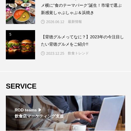
メ横に“食のテーマパーク”誕生！市場で選ぶ
新感覚しゃぶしゃぶ＆浜焼き
最新情報
2026.06.12
5
5
【背徳グルメってなに？】2023年の今注目し
たい背徳グルメをご紹介!!
飲食トレンド
2023.12.25
SERVICE
ROD teams ▶︎
飲食店マーケティング支援