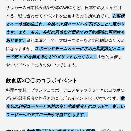
サッカーの日本代表戦や野球のWBCなど、日本中の人々が注目
する１戦に合わせてイベントを企画するのも効果的です。
お客様
との一体感が生まれ、今後の来店ハードルを下げることに繋がり
ます。
また、友人、会社の同僚など
団体での予約獲得の可能性も
あります。
事前準備として、大型モニターなどの視聴設備が必要
になりますが、
スポーツやチームカラーに絡めた期間限定メニュ
ーで売上UPを狙える
などのメリットもたくさん。
比較的開催し
やすいイベントのうちの一つでしょう。
飲食店×〇〇のコラボイベント
料理と食材、ブランドコラボ、アニメキャラクターとのコラボな
どの外部事業者や作品とのコラボもイベント化しやすいです。
飲
食店の利用ユーザーと相性の良い他事業者とのコラボで、新しい
ユーザーへのアプローチが可能になります。