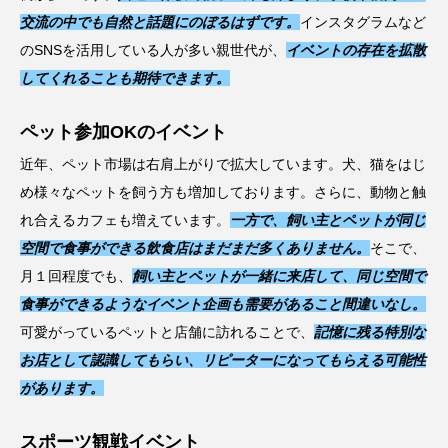
交流の中でも自然と話題にのぼるはずです。
インスタグラムなど
のSNSを活用している人が多い親世代が、
イベントの存在を拡散
してくれることも期待できます。
ペット参加OKのイベント
近年、ペット市場は右肩上がりで拡大しています。犬、猫をはじ
め様々なペットを飼う方も増加しております。さらに、動物と触
れ合えるカフェも増えています。
一方で、飼い主とペットが同じ
空間で食事ができる飲食店はまだまだ多くありません。
そこで、
月１回程度でも、
飼い主とペットが一緒に来店して、同じ空間で
食事ができるようなイベント企画も需要があること間違いなし。
可愛がっているペットと店舗に訪れることで、
記憶に残る特別な
お店として認識してもらい、リピーターになってもらえる可能性
があります。
スポーツ観戦イベント