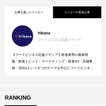
記事を書いたライター
ライターの新着記事
【2026年グルメトレンド】旨辛ブーム本
2026.08.06
hibana
フードビジネス応援メディア
【クラファン４時間で達成の期待作】プ
2026.08.05
格化！ナッコプセ・チュクミなど本場系
【フードビジネス応援メディア】飲食業界の最新情
【笠間栗100%使用の栗スイーツ店｜笠間
2026.08.05
ラントベース×超低糖質アイス「Purple
報・飲食トレンド・マーケティング・飲食DX・店舖事
グルメが人気上昇
例・SDGsという６つのテーマを中心にフードビジネ
ス・飲食業界に特化したビジネス情報を提供をしてい
マロン堂】「栗道2026 – First -」開催！
Spoon」が本日８月５日（水）発売！心
るメディア。飲食ビジネスの現場で実際に得た知識や
ノウハウを発信していきます。
全国ポップアップでほぼ栗モンブランを
遣いをこめた新時代のウェルビーイン
RANKING