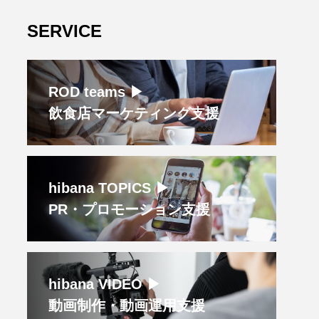
SERVICE
ROD teams ▶︎
飲食店マーケティング支援
hibana TOPICS ▶︎
PR・プロモーション支援
hibana VIDEO ▶︎
動画制作・動画運用支援