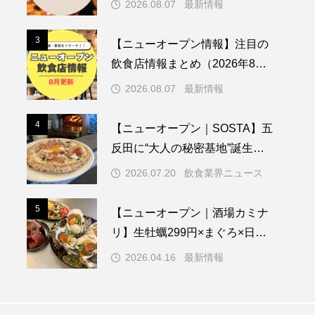
2026.08.07
最新情報
ーオープン情報】注目の飲
ROD MARKETING
版
報まとめ（2026年8月7日更
援【マーケティング・
3
3
【ニューオープン情報】注目の
イン】サービスのご案
飲食店情報まとめ（2026年8月7
.08.07
2026.08.01
日更新）
2026.08.07
最新情報
4
4
【ニューオープン｜SOSTA】五
反田に“大人の秘密基地”誕生。
本格薪窯ピッツァとナチュール
2026.07.20
飲食業界ニュース
ワインを楽しむ新イタリアンバ
ル
5
5
【ニューオープン｜酒場カミナ
リ】生牡蠣299円×まぐろ×日本
酒。“街とつながる大衆酒場”が
2026.04.16
最新情報
高円寺に誕生