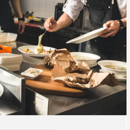
店フラ
【hibana編集部注目！】飲食店経
【ニュ
これか
営＆フードビジネス専用の商品・
食店情
サービス紹介｜2026年8月版
新）
2026.08.07
2026