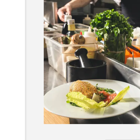
オープン情報】注目の飲
【2026年最新】注目の飲食
とめ（2026年8月7日更
ンチャイズブランド特集｜
ら伸びるおすすめFC10選
7
2026.07.30