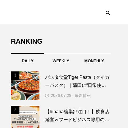
RANKING
トレンド
TOPICS
DAILY
WEEKLY
MONTHLY
1
1
パスタ食堂Tiger Pasta（タイガ
ーパスタ）｜蒲田に“日常使
い”のスープパスタ専門店が誕

2026.07.29
最新情報
生。具材たっぷりの一皿で、新
しいランチ文化を提案
2
2
【hibana編集部注目！】飲食店
経営＆フードビジネス専用の商
品・サービス紹介｜2026年8月