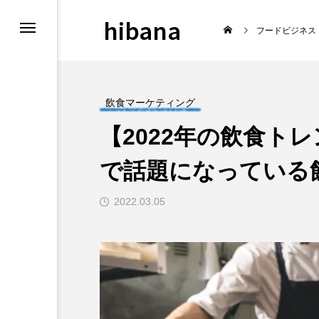
hibana
フードビジネス
飲食マーケティング
【2022年の飲食ト
報
飲食マーケティン
で話題になっている
2022.03.05
