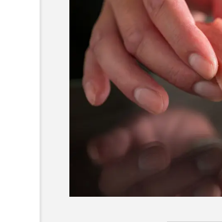
味を首都圏で！「愛にい
【2026年最新】注目の飲食
しま。」黒ぶたや4店舗
ンチャイズブランド特集｜
日から開催
ら伸びるおすすめFC10選
9
2026.07.30