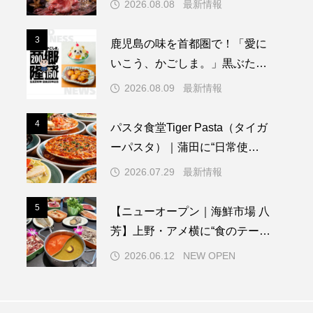
2026.08.08
最新情報
ーオープン情報】注目の飲
ROD MARKETING
ィア
報まとめ（2026年8月7日更
援【マーケティング・
3
3
鹿児島の味を首都圏で！「愛に
イン】サービスのご案
いこう、かごしま。」黒ぶたや
.08.07
2026.08.09
4店舗で8月10日から開催
2026.08.09
最新情報
4
4
パスタ食堂Tiger Pasta（タイガ
ーパスタ）｜蒲田に“日常使
い”のスープパスタ専門店が誕
2026.07.29
最新情報
生。具材たっぷりの一皿で、新
しいランチ文化を提案
5
5
【ニューオープン｜海鮮市場 八
芳】上野・アメ横に“食のテーマ
パーク”誕生！市場で選ぶ新感覚
2026.06.12
NEW OPEN
しゃぶしゃぶ＆浜焼き