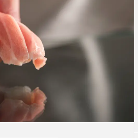
店フラ
【hibana編集部注目！】飲食店経
【ニュ
これか
営＆フードビジネス専用の商品・
食店情
サービス紹介｜2026年8月版
新）
2026.08.07
2026