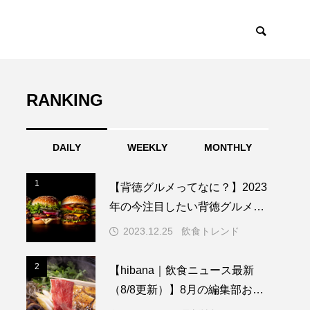
RANKING
トレンド
TOPICS
DAILY
WEEKLY
MONTHLY
1
1
【背徳グルメってなに？】2023
年の今注目したい背徳グルメを
ご紹介!!

2023.12.25
飲食トレンド
2
2
【hibana｜飲食ニュース最新
（8/8更新）】8月の編集部おす
すめ記事紹介!!｜飲食情報メデ