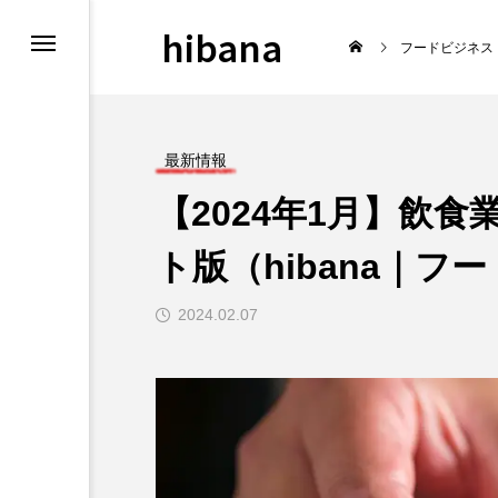
hibana
フードビジネス
最新情報
【2024年1月】飲
報
飲食マーケティン
ト版（hibana｜
2024.02.07
