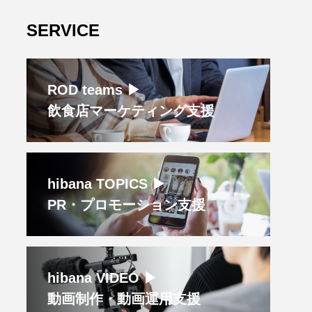
SERVICE
ROD teams ▶︎
飲食店マーケティング支援
hibana TOPICS ▶︎
PR・プロモーション支援
hibana VIDEO ▶︎
動画制作・動画運用支援