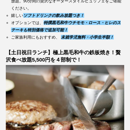
放題。90分間の贅沢なオーダースタイルビュッフェをご堪能
ください。
嬉しい
ソフトドリンクの飲み放題つき！
オプションでは、
特撰黒毛和牛ウチモモ・ロース・ヒレのス
テーキも特別価格で追加可能！
ご家族利用にもおすすめ、
未就学児無料・小学生半額！
【土日祝日ランチ】極上黒毛和牛の鉄板焼き！贅
沢食べ放題5,500円を４部制で！