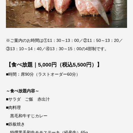
※ご案内のお時間は①11：30～13：00／②11：50～13：20／
③13：10～14：40／④13：30～15：00の4部制です。
【食べ放題｜5,000円（税込5,500円）】
■時間：席90分（ラストオーダー60分）
～食べ放題内容～
■サラダ ご飯 赤出汁
■肉料理
黒毛和牛すじカレー
■鉄板焼き
特撰黒毛和牛モモステーキ（経産牛）65g