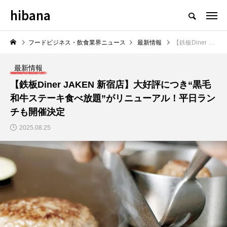
hibana
フードビジネス・飲食業界のニュースメディア
フードビジネス・飲食業界ニュース
最新情報
【鉄板Diner JAKEN 新宿店】大好評につき“黒毛和牛ステーキ食べ放題”がリニューアル！平日ランチも開催決定
最新情報
【鉄板Diner JAKEN 新宿店】大好評につき“黒毛
和牛ステーキ食べ放題”がリニューアル！平日ラン
NEW POST
チも開催決定
2025.08.25
飲食マーケティング
飲食DX