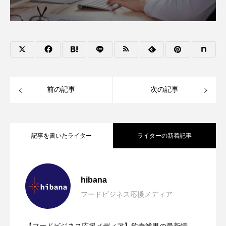
前の記事
次の記事
記事を書いたライター
ライターの新着記事
鹿児島の味を首都圏で！「愛にいこう、
2026.08.09
hibana
フードビジネス応援メディア
ROD MARKETING｜飲食店開業支援【マ
2026.08.09
かごしま。」黒ぶたや4店舗で8月10日か