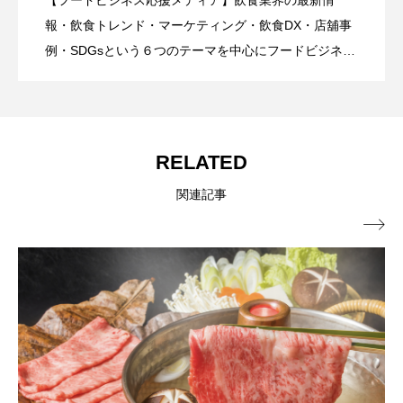
【フードビジネス応援メディア】飲食業界の最新情
【hibana｜飲食ニュース最新（8/8更
2026.08.08
ーケティング・広報・デザイン】サービ
報・飲食トレンド・マーケティング・飲食DX・店舖事
ら開催
例・SDGsという６つのテーマを中心にフードビジネ
ス・飲食業界に特化したビジネス情報を提供をしてい
新）】8月の編集部おすすめ記事紹介!!｜
スのご案内
るメディア。飲食ビジネスの現場で実際に得た知識や
ノウハウを発信していきます。
飲食情報メディア
RELATED
関連記事
