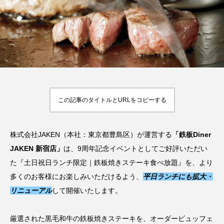
い
【2026年最新】注目の飲食店フ
【hibana編集部注目！】飲食店
ランチャイズブランド特集｜これ
経営＆フードビジネス専用の商
から伸びるおすすめFC10選
品・サービス紹介｜2026年8月
2026.07.30
2026.08.07
この記事のタイトルとURLをコピーする
株式会社JAKEN（本社：東京都豊島区）が運営する
「鉄板Diner
JAKEN 新宿店」
は、9周年記念イベントとしてご好評いただい
た『土日祝日ランチ限定｜鉄板焼きステーキ食べ放題』を、より
多くのお客様にお楽しみいただけるよう、
平日ランチにも拡大・
リニューアル
して開催いたします。
厳選された黒毛和牛の鉄板焼きステーキを、オーダービュッフェ