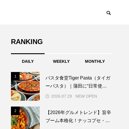
RANKING
トレンド
TOPICS
DAILY
WEEKLY
MONTHLY
1
1
パスタ食堂Tiger Pasta（タイガ
ーパスタ）｜蒲田に“日常使
い”のスープパスタ専門店が誕

2026.07.29
NEW OPEN
生。具材たっぷりの一皿で、新
しいランチ文化を提案
2
2
【2026年グルメトレンド】旨辛
ブーム本格化！ナッコプセ・チ
ュクミなど本場系グルメが人気