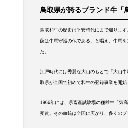
鳥取県が誇るブランド牛「
鳥取和牛の歴史は平安時代にまで遡ります
薩は牛馬守護の仏である」と唱え、牛馬を
た。
江戸時代には秀麗な大山のもとで「大山牛馬
取県が全国で初めて和牛の登録事業を開始
1966年には、県畜産試験場の種雄牛「気
受賞。その血統は全国に広がり、多くのブ