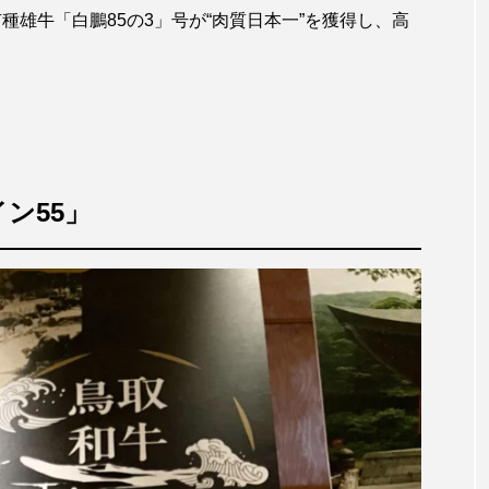
有種雄牛「白鵬85の3」号が“肉質日本一”を獲得し、高
ン55」