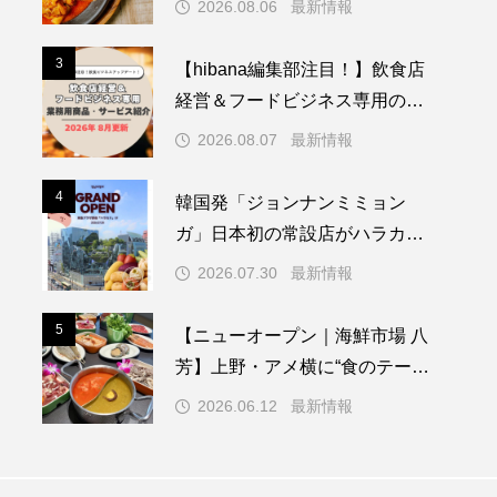
2026.08.06
最新情報
26年グルメトレンド】旨辛ブ
ROD MARKETING
上昇
格化！ナッコプセ・チュク
援【マーケティング・
3
3
【hibana編集部注目！】飲食店
本場系グルメが人気上昇
イン】サービスのご案
経営＆フードビジネス専用の商
.08.06
2026.08.01
品・サービス紹介｜2026年8月
2026.08.07
最新情報
版
4
4
韓国発「ジョンナンミミョン
ガ」日本初の常設店がハラカド
に誕生、野菜スイーツパンとカ
2026.07.30
最新情報
フェを展開
5
5
【ニューオープン｜海鮮市場 八
芳】上野・アメ横に“食のテーマ
パーク”誕生！市場で選ぶ新感覚
2026.06.12
最新情報
しゃぶしゃぶ＆浜焼き