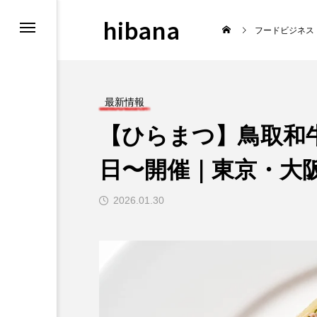
hibana
フードビジネス
最新情報
【ひらまつ】鳥取和
報
飲食マーケティン
日〜開催｜東京・大
2026.01.30
