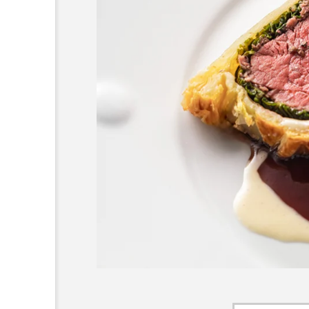
na編集部注目！】飲食店経
【2026年最新】注目の飲食
ドビジネス専用の商品・
ンチャイズブランド特集｜
介｜2026年8月版
ら伸びるおすすめFC10選
7
2026.07.30