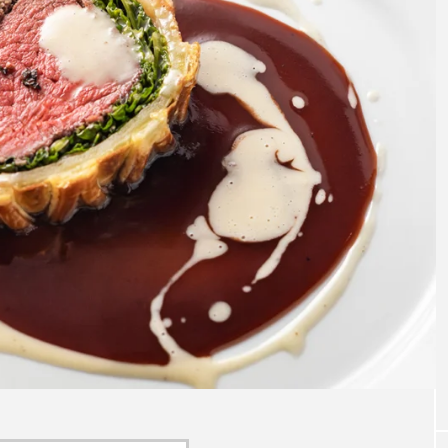
店フラ
【hibana編集部注目！】飲食店経
【20
これか
営＆フードビジネス専用の商品・
ーム本
サービス紹介｜2026年8月版
ミなど
2026.08.07
2026