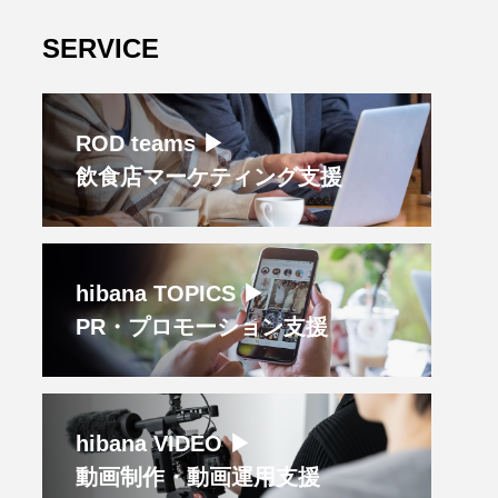
SERVICE
ROD teams ▶︎
飲食店マーケティング支援
hibana TOPICS ▶︎
PR・プロモーション支援
hibana VIDEO ▶︎
動画制作・動画運用支援