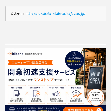
公式サイト：
https://shabu-shabu.kisoji.co.jp/