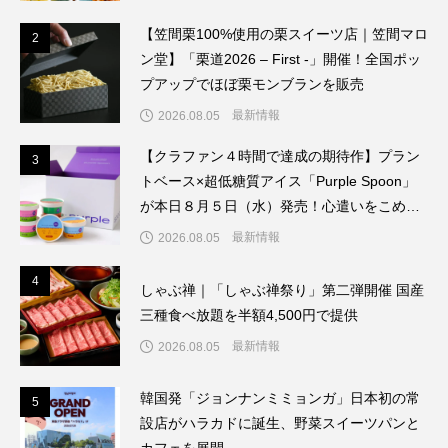
【笠間栗100%使用の栗スイーツ店｜笠間マロ
2
2
ン堂】「栗道2026 – First -」開催！全国ポッ
プアップでほぼ栗モンブランを販売
最新情報
2026.08.05
【クラファン４時間で達成の期待作】プラン
3
3
トベース×超低糖質アイス「Purple Spoon」
が本日８月５日（水）発売！心遣いをこめた
新時代のウェルビーイング・ギフト誕生
最新情報
2026.08.05
4
4
しゃぶ禅｜「しゃぶ禅祭り」第二弾開催 国産
三種食べ放題を半額4,500円で提供
最新情報
2026.08.05
韓国発「ジョンナンミミョンガ」日本初の常
5
5
設店がハラカドに誕生、野菜スイーツパンと