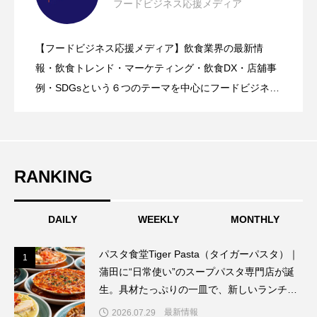
フードビジネス応援メディア
【クラファン４時間で達成の期待作】プ
2026.08.05
格化！ナッコプセ・チュクミなど本場系
【フードビジネス応援メディア】飲食業界の最新情
【笠間栗100%使用の栗スイーツ店｜笠間
2026.08.05
ラントベース×超低糖質アイス「Purple
報・飲食トレンド・マーケティング・飲食DX・店舖事
グルメが人気上昇
例・SDGsという６つのテーマを中心にフードビジネ
ス・飲食業界に特化したビジネス情報を提供をしてい
マロン堂】「栗道2026 – First -」開催！
Spoon」が本日８月５日（水）発売！心
るメディア。飲食ビジネスの現場で実際に得た知識や
ノウハウを発信していきます。
全国ポップアップでほぼ栗モンブランを
遣いをこめた新時代のウェルビーイン
RANKING
販売
DAILY
グ・ギフト誕生
WEEKLY
MONTHLY
パスタ食堂Tiger Pasta（タイガーパスタ）｜
1
1
蒲田に“日常使い”のスープパスタ専門店が誕
生。具材たっぷりの一皿で、新しいランチ文
化を提案
最新情報
2026.07.29