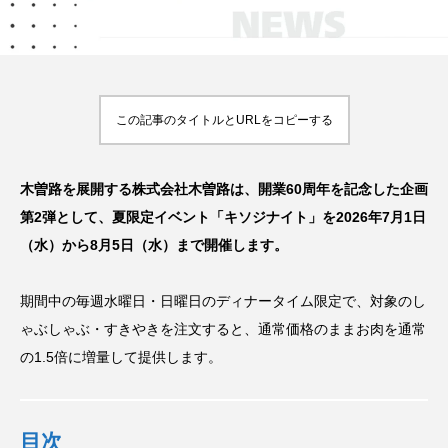
【2026年最新】注目の飲食店フ
【hibana編集部注目！】飲食店
ュ
ランチャイズブランド特集｜これ
経営＆フードビジネス専用の商
昇
から伸びるおすすめFC10選
品・サービス紹介｜2026年7月
2026.07.30
2026.07.06
この記事のタイトルとURLをコピーする
木曽路を展開する株式会社木曽路は、開業60周年を記念した企画
第2弾として、夏限定イベント「キソジナイト」を2026年7月1日
（水）から8月5日（水）まで開催します。
期間中の毎週水曜日・日曜日のディナータイム限定で、対象のし
ゃぶしゃぶ・すきやきを注文すると、通常価格のままお肉を通常
の1.5倍に増量して提供します。
目次