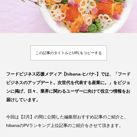
い
【2026年最新】注目の飲食店フ
【hibana編集部注目！】飲食店
ランチャイズブランド特集｜これ
経営＆フードビジネス専用の商
から伸びるおすすめFC10選
品・サービス紹介｜2026年8月
2026.07.30
2026.08.07
この記事のタイトルとURLをコピーする
フードビジネス応援メディア【hibana-ヒバナ-】では、「フード
ビジネスのアップデート。次世代を代表する産業に。」をビジョ
ンに掲げ、日々、業界に関わるユーザーに向けて役立つ情報をお
届けしています。
今回は【2月】の間に公開した編集部おすすめ記事のご紹介と、
hibanaのPVランキング上位記事のご紹介をさせて頂きます。