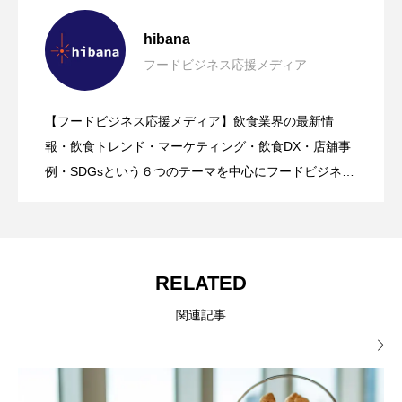
鹿児島の味を首都圏で！「愛にいこう、
2026.08.09
hibana
フードビジネス応援メディア
ROD MARKETING｜飲食店開業支援【マ
2026.08.09
かごしま。」黒ぶたや4店舗で8月10日か
【フードビジネス応援メディア】飲食業界の最新情
【hibana｜飲食ニュース最新（8/8更
2026.08.08
ーケティング・広報・デザイン】サービ
報・飲食トレンド・マーケティング・飲食DX・店舖事
ら開催
例・SDGsという６つのテーマを中心にフードビジネ
ス・飲食業界に特化したビジネス情報を提供をしてい
新）】8月の編集部おすすめ記事紹介!!｜
スのご案内
るメディア。飲食ビジネスの現場で実際に得た知識や
ノウハウを発信していきます。
飲食情報メディア
RELATED
関連記事
