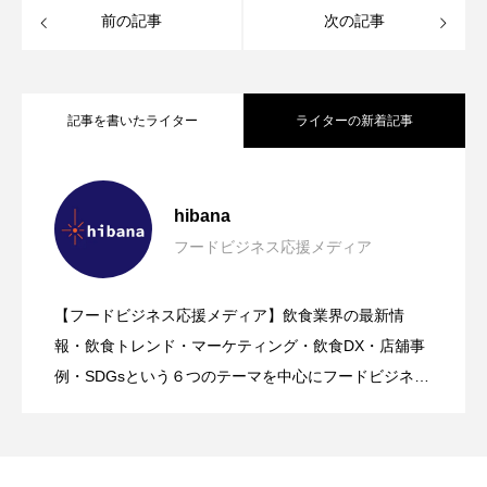
前の記事
次の記事
記事を書いたライター
ライターの新着記事
鹿児島の味を首都圏で！「愛にいこう、
2026.08.09
hibana
フードビジネス応援メディア
ROD MARKETING｜飲食店開業支援【マ
2026.08.09
かごしま。」黒ぶたや4店舗で8月10日か
【フードビジネス応援メディア】飲食業界の最新情
【hibana｜飲食ニュース最新（8/8更
2026.08.08
ーケティング・広報・デザイン】サービ
報・飲食トレンド・マーケティング・飲食DX・店舖事
ら開催
例・SDGsという６つのテーマを中心にフードビジネ
ス・飲食業界に特化したビジネス情報を提供をしてい
新）】8月の編集部おすすめ記事紹介!!｜
スのご案内
るメディア。飲食ビジネスの現場で実際に得た知識や
ノウハウを発信していきます。