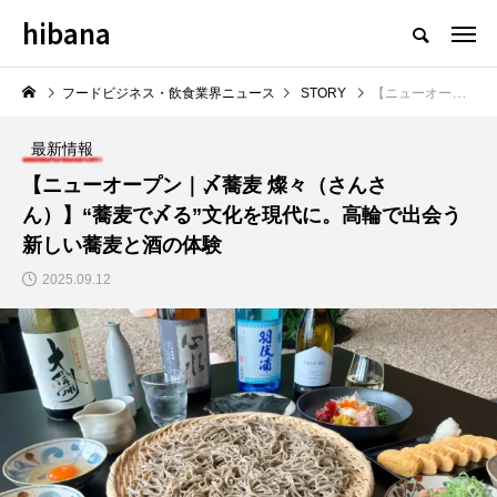
hibana
フードビジネス・飲食業界のニュースメディア
フードビジネス・飲食業界ニュース
STORY
【ニューオープン｜〆蕎麦 燦々（さんさん）】“蕎麦で〆る”文化を現代に。高輪で出会う新しい蕎麦と酒の体験
最新情報
【ニューオープン｜〆蕎麦 燦々（さんさ
ん）】“蕎麦で〆る”文化を現代に。高輪で出会う
NEW POST
新しい蕎麦と酒の体験
2025.09.12
飲食マーケティング
飲食DX