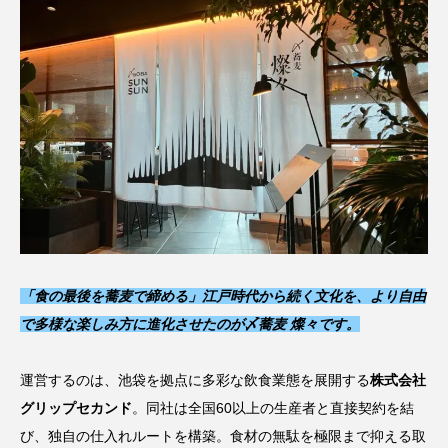
「食の最後を蕎麦で締める」江戸時代から続く文化を、より自由
で多様な楽しみ方に進化させたのが〆蕎麦 燦々です。
運営するのは、池袋を拠点に多彩な飲食業態を展開する
株式会社
グリップセカンド
。同社は全国60以上の生産者と直接契約を結
び、独自の仕入れルートを構築。食材の無駄を極限まで抑える取