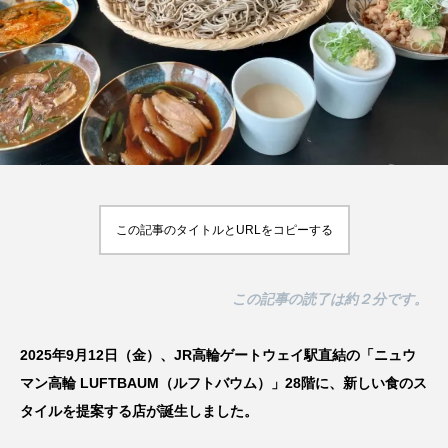
飲
【2026年最新】注目の飲食店フ
【hibana編集部注目！】飲食店
ランチャイズブランド特集｜これ
経営＆フードビジネス専用の商
から伸びるおすすめFC10選
品・サービス紹介｜2026年8月
2026.07.30
2026.08.07
この記事のタイトルとURLをコピーする
この記事の読了は約２分です。
2025年9月12日（金）、JR高輪ゲートウェイ駅直結の「ニュウ
マン高輪 LUFTBAUM（ルフトバウム）」28階に、新しい食のス
タイルを提案する店が誕生しました。