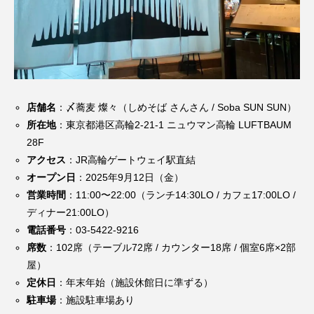
店舗名
：〆蕎麦 燦々（しめそば さんさん / Soba SUN SUN）
所在地
：東京都港区高輪2-21-1 ニュウマン高輪 LUFTBAUM
28F
アクセス
：JR高輪ゲートウェイ駅直結
オープン日
：2025年9月12日（金）
営業時間
：11:00〜22:00（ランチ14:30LO / カフェ17:00LO /
ディナー21:00LO）
電話番号
：03-5422-9216
席数
：102席（テーブル72席 / カウンター18席 / 個室6席×2部
屋）
定休日
：年末年始（施設休館日に準ずる）
駐車場
：施設駐車場あり