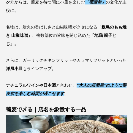
夕方からは、蕎麦を待つ間に小皿を楽しむ
「蕎麦前」
の文化が主
役に。
名物は、炭火の香ばしさと山椒味噌がクセになる
「親鳥のもも焼
き 山椒味噌」
、複数部位の旨味を閉じ込めた
「地鶏 親子と
じ」。
さらに、ガーリックチキンフリットやカラマリフリットといった
洋風小皿
もラインアップ。
ナチュラルワインや日本酒
と合わせ、
“大人の居酒屋”のように蕎
麦前を楽しむ時間が過ごせます
。
蕎麦で〆る｜店名を象徴する一品