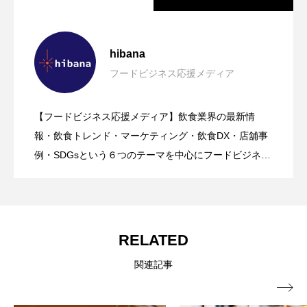
【ニューオープン情報】注目の飲食店情
2026.08.07
hibana
フードビジネス応援メディア
【hibana編集部注目！】飲食店経営＆フ
2026.08.07
報まとめ（2026年8月7日更新）
【フードビジネス応援メディア】飲食業界の最新情
【2026年グルメトレンド】旨辛ブーム本
2026.08.06
ードビジネス専用の商品・サービス紹介
報・飲食トレンド・マーケティング・飲食DX・店舖事
例・SDGsという６つのテーマを中心にフードビジネ
ス・飲食業界に特化したビジネス情報を提供をしてい
格化！ナッコプセ・チュクミなど本場系
｜2026年8月版
るメディア。飲食ビジネスの現場で実際に得た知識や
ノウハウを発信していきます。
グルメが人気上昇
RELATED
関連記事
