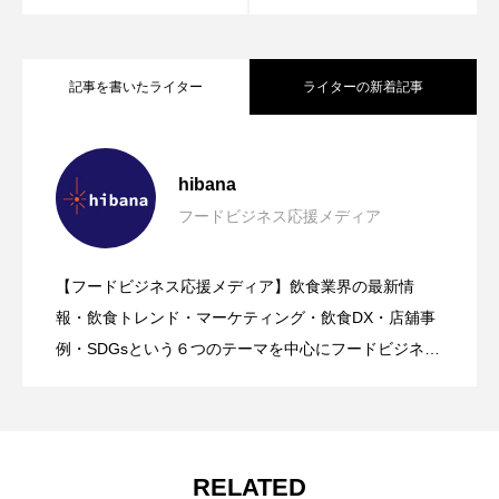
記事を書いたライター
ライターの新着記事
【hibana｜飲食ニュース最新（8/8更
2026.08.08
hibana
フードビジネス応援メディア
【ニューオープン情報】注目の飲食店情
2026.08.07
新）】8月の編集部おすすめ記事紹介!!｜
【フードビジネス応援メディア】飲食業界の最新情
【hibana編集部注目！】飲食店経営＆フ
2026.08.07
報まとめ（2026年8月7日更新）
報・飲食トレンド・マーケティング・飲食DX・店舖事
飲食情報メディア
例・SDGsという６つのテーマを中心にフードビジネ
ス・飲食業界に特化したビジネス情報を提供をしてい
ードビジネス専用の商品・サービス紹介
るメディア。飲食ビジネスの現場で実際に得た知識や
ノウハウを発信していきます。
｜2026年8月版
RELATED