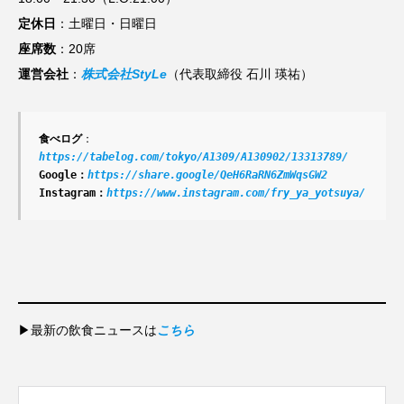
定休日
：土曜日・日曜日
座席数
：20席
運営会社
：
株式会社StyLe
（代表取締役 石川 瑛祐）
食べログ
：
https://tabelog.com/tokyo/A1309/A130902/13313789/
Google：
https://share.google/QeH6RaRN6ZmWqsGW2
Instagram：
https://www.instagram.com/fry_ya_yotsuya/
▶最新の飲食ニュースは
こちら