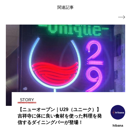
関連記事

最新情報
【ニューオープン｜和食日和おさけと】
日本橋三越前に8店舗目が登場
a
hibana