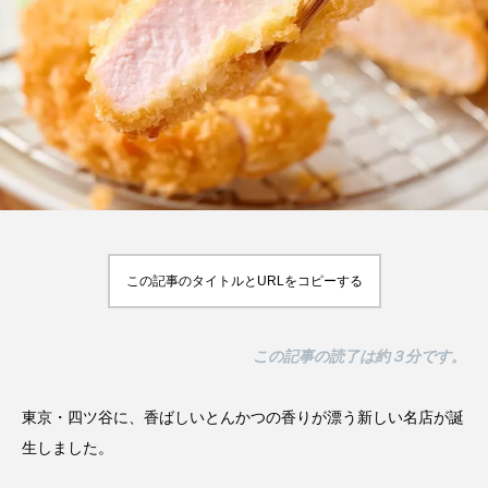
【2026年最新】注目の飲食店フ
【hibana編集部注目！】飲食店
す
ランチャイズブランド特集｜これ
経営＆フードビジネス専用の商
ア
から伸びるおすすめFC10選
品・サービス紹介｜2026年8月
2026.07.30
2026.08.07
この記事のタイトルとURLをコピーする
この記事の読了は約３分です。
東京・四ツ谷に、香ばしいとんかつの香りが漂う新しい名店が誕
生しました。