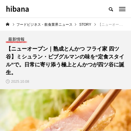
hibana
フードビジネス・飲食業界のニュースメディア
フードビジネス・飲食業界ニュース
STORY
【ニューオープン｜熟成とんかつ フライ家 四ツ谷】ミシュラン・ビブグルマンの味を“定食スタイル”で。日常に寄り添う極上とんかつが四ツ谷に誕生。
最新情報
【ニューオープン｜熟成とんかつ フライ家 四ツ
谷】ミシュラン・ビブグルマンの味を“定食スタイ
NEW POST
ル”で。日常に寄り添う極上とんかつが四ツ谷に誕
生。
飲食マーケティング
飲食DX
2025.10.08