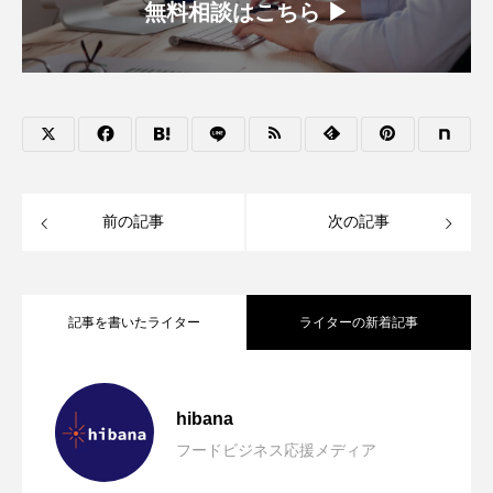
無料相談はこちら ▶︎
前の記事
次の記事
記事を書いたライター
ライターの新着記事
【ニューオープン情報】注目の飲食店情
2026.08.07
hibana
フードビジネス応援メディア
【hibana編集部注目！】飲食店経営＆フ
2026.08.07
報まとめ（2026年8月7日更新）