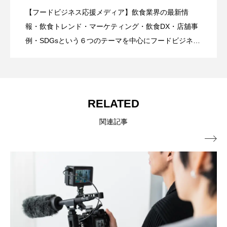
【フードビジネス応援メディア】飲食業界の最新情
【2026年グルメトレンド】旨辛ブーム本
2026.08.06
ードビジネス専用の商品・サービス紹介
報・飲食トレンド・マーケティング・飲食DX・店舖事
例・SDGsという６つのテーマを中心にフードビジネ
ス・飲食業界に特化したビジネス情報を提供をしてい
格化！ナッコプセ・チュクミなど本場系
｜2026年8月版
るメディア。飲食ビジネスの現場で実際に得た知識や
ノウハウを発信していきます。
グルメが人気上昇
RELATED
関連記事
