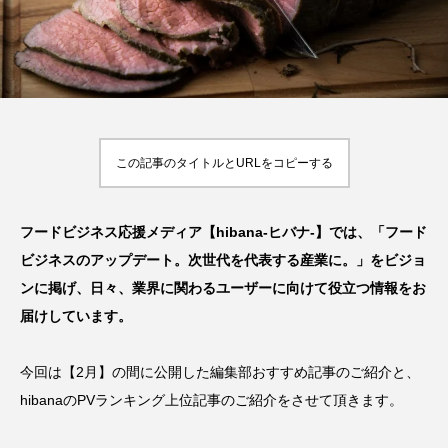
飲
【2026年最新】注目の飲食店フ
【hibana編集部注目！】飲食店
ランチャイズブランド特集｜これ
経営＆フードビジネス専用の商
から伸びるおすすめFC10選
品・サービス紹介｜2026年8月
2026.07.30
2026.08.07
この記事のタイトルとURLをコピーする
フードビジネス応援メディア【hibana-ヒバナ-】では、「フード
ビジネスのアップデート。次世代を代表する産業に。」をビジョ
ンに掲げ、日々、業界に関わるユーザーに向けて役立つ情報をお
届けしています。
今回は【2月】の間に公開した編集部おすすめ記事のご紹介と、
hibanaのPVランキング上位記事のご紹介をさせて頂きます。