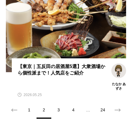
【東京｜五反田の居酒屋5選】大衆酒場か
ら個性派まで！人気店をご紹介
たなか あ
ずさ
2026.05.25
1
2
3
4
…
24