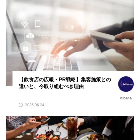
【2026年最新】注目の飲食店フ
【hibana編集部注目！】飲食店
ュ
ランチャイズブランド特集｜これ
経営＆フードビジネス専用の商
昇
から伸びるおすすめFC10選
品・サービス紹介｜2026年7月
2026.07.30
2026.07.06
【飲食店の広報・PR戦略】集客施策との
違いと、今取り組むべき理由
hibana
2026.06.24