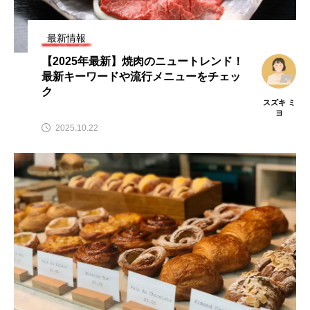
注目！】飲食店
【2026年最新】注目の飲食店フ
【hibana編集部
ス専用の商
ランチャイズブランド特集｜これ
経営＆フードビジ
026年8月版
から伸びるおすすめFC10選
品・サービス紹介｜2
最新情報
2026.07.30
2026.08.07
【2025年最新】焼肉のニュートレンド！
最新キーワードや流行メニューをチェッ
ク
スズキ ミ
ヨ
2025.10.22