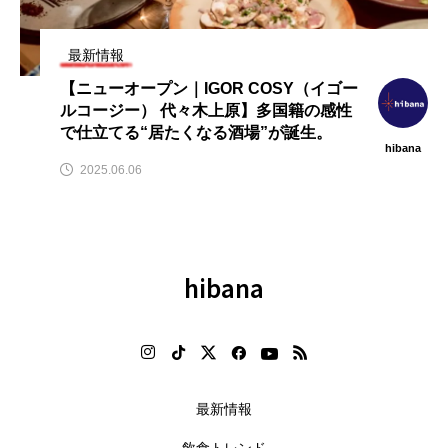
飲
【2026年7月】飲食業界ニュース
【2026年最新】注目の飲食店フ
まとめ（hibana｜フードビジネ
ランチャイズブランド特集｜こ
ス応援メディア）
から伸びるおすすめFC10選
最新情報
2026.08.10
2026.07.30
【ニューオープン｜IGOR COSY（イゴー
ルコージー） 代々木上原】多国籍の感性
で仕立てる“居たくなる酒場”が誕生。
hibana
2025.06.06
hibana
最新情報