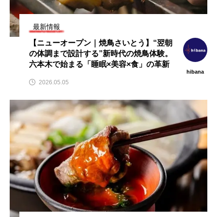
飲
鹿児島の味を首都圏で！「愛にい
【2026年最新】注目の飲食店フ
こう、かごしま。」黒ぶたや4店
ランチャイズブランド特集｜こ
舗で8月10日から開催
から伸びるおすすめFC10選
最新情報
2026.08.09
2026.07.30
【ニューオープン｜焼鳥さいとう】“翌朝
の体調まで設計する”新時代の焼鳥体験。
六本木で始まる「睡眠×美容×食」の革新
hibana
2026.05.05