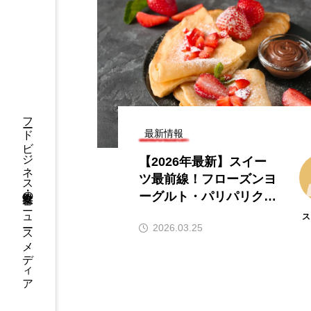
ibana｜飲食ニュース最新（8/
【2026年最新】注
更新）】8月の編集部おすすめ記
ンチャイズブランド
介!!｜飲食情報メディア
ら伸びるおすすめFC
026.08.08
2026.07.30
フードビジネス・飲食業界のニュースメディア
最新情報
【2026年最新】スイー
ツ最前線！フローズンヨ
ーグルト・パリパリクレ
ープなど注目トレンド徹
ス
2026.03.25
底解説