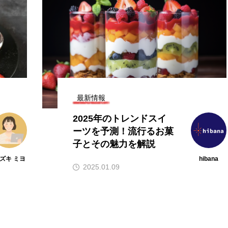
目の飲食店フラ
【hibana編集部注目！】飲食店経
特集｜これか
営＆フードビジネス専用の商品・
10選
サービス紹介｜2026年8月版
2026.08.07
最新情報
2025年のトレンドスイ
ーツを予測！流行るお菓
子とその魅力を解説
ズキ ミヨ
hibana
2025.01.09