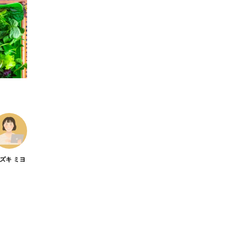
26年最新】注目の飲食店フラ
【hibana編集部注目
ャイズブランド特集｜これか
営＆フードビジネス専
るおすすめFC10選
サービス紹介｜2026年
.07.30
2026.07.06
ズキ ミヨ