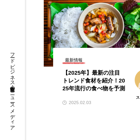
初のテ
【2026年グルメトレンド】旨辛ブ
【20
本店」
ーム本格化！ナッコプセ・チュク
ンチ
ミなど本場系グルメが人気上昇
ら伸び
2026.08.06
2026
フードビジネス・飲食業界のニュースメディア
最新情報
【2025年】最新の注目
トレンド食材を紹介！20
25年流行の食べ物を予測
ス
2025.02.03