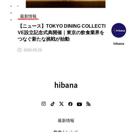
飲
鹿児島の味を首都圏で！「愛にい
【2026年最新】注目の飲食店フ
こう、かごしま。」黒ぶたや4店
ランチャイズブランド特集｜こ
舗で8月10日から開催
から伸びるおすすめFC10選
最新情報
2026.08.09
2026.07.30
【ニュース】TOKYO DINING COLLECTI
VE設立記念式典開催｜東京の飲食業界を
つなぐ新たな挑戦が始動
hibana
2026.05.29
hibana
最新情報