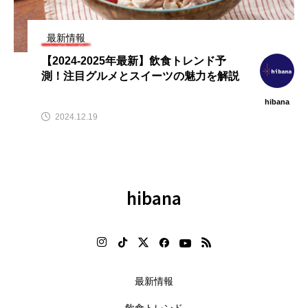
ューオープン情報】注目の飲
【2026年最新】注目の飲食店フ
【h
情報まとめ（2026年8月7日
ランチャイズブランド特集｜これ
経
）
から伸びるおすすめFC10選
品・
最新情報
026.08.07
2026.07.30
2
【2024-2025年最新】飲食トレンド予
測！注目グルメとスイーツの魅力を解説
hibana
2024.12.19
hibana
最新情報