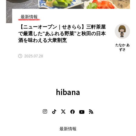
飲
【ニューオープン情報】注目の飲
【2026年最新】注目の飲食店フ
食店情報まとめ（2026年8月7日
ランチャイズブランド特集｜こ
更新）
から伸びるおすすめFC10選
最新情報
2026.08.07
2026.07.30
【ニューオープン｜せきらら】三軒茶屋
で厳選した“あふれる野菜”と秋田の日本
酒を味わえる大衆割烹
たなか あ
ずさ
2025.07.28
hibana
最新情報