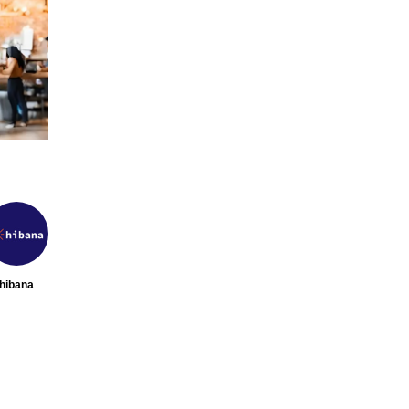
の飲食店フラ
【hibana編集部注目！】飲食店経
特集｜これか
営＆フードビジネス専用の商品・
0選
サービス紹介｜2026年8月版
2026.08.07
hibana