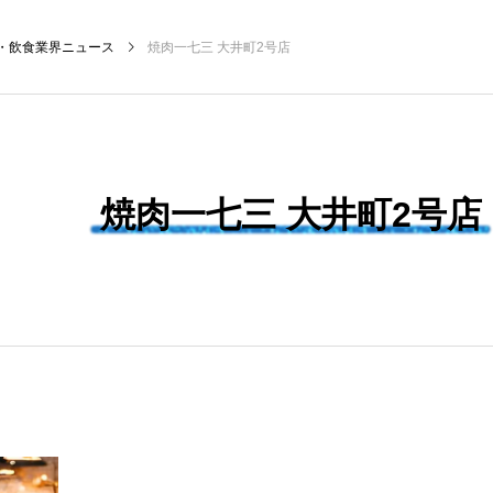
・飲食業界ニュース
焼肉一七三 大井町2号店
NEW POST
焼肉一七三 大井町2号店
ィング
飲食DX