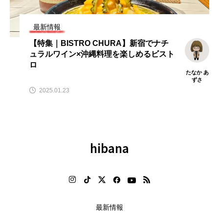
テ
【hibana編集部注目！】飲食店
【2026年最新】注目の飲食店フ
」
経営＆フードビジネス専用の商
ランチャイズブランド特集｜こ
品・サービス紹介｜2026年8月版
から伸びるおすすめFC10選
最新情報
2026.08.07
2026.07.30
【特集｜BISTRO CHURA】新宿でナチ
ュラルワイン×沖縄料理を楽しめるビスト
ロ
たなか あ
ずさ
2025.01.23
hibana
最新情報