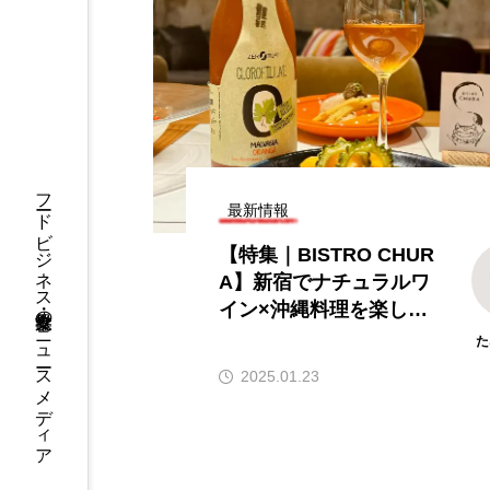
ン情報】注目の飲
【hibana｜飲食ニュース最新（8/
026年8月7日更
8更新）】8月の編集部おすすめ記
事紹介!!｜飲食情報メディア
2026.08.08
フードビジネス・飲食業界のニュースメディア
最新情報
【特集｜BISTRO CHUR
A】新宿でナチュラルワ
イン×沖縄料理を楽しめ
るビストロ
た
2025.01.23