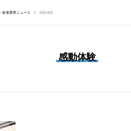
・飲食業界ニュース
感動体験
NEW POST
感動体験
ケティング
飲食DX