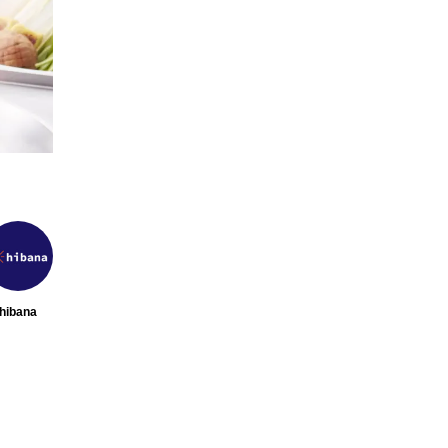
新】注目の飲食店フラ
【hibana編集部注目！】飲食
ランド特集｜これか
営＆フードビジネス専用の商品
めFC10選
サービス紹介｜2026年8月版
2026.08.07
hibana