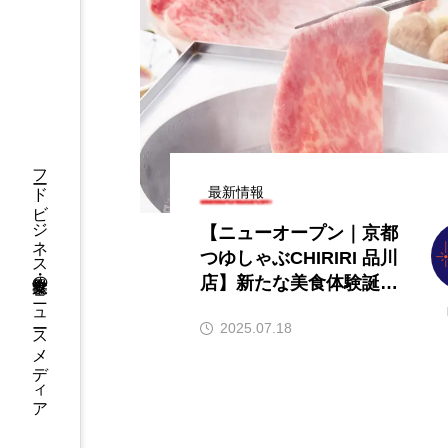
【ニューオープン情報】注目の飲
【2026年最
食店情報まとめ（2026年8月7日更
ンチャイズブ
新）
ら伸びるおすす
2026.08.07
2026.07.30
フードビジネス・飲食業界のニュースメディア
最新情報
【ニューオープン｜京都
つゆしゃぶCHIRIRI 品川
店】新たな美食体験誕
生！“ちりり”と花咲く極
2025.07.18
上しゃぶしゃぶ