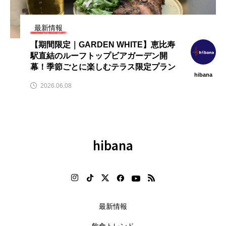
テ
【hibana編集部注目！】飲食店
【2026年最新】注目の飲食店フ
」
経営＆フードビジネス専用の商
ランチャイズブランド特集｜こ
品・サービス紹介｜2026年8月版
から伸びるおすすめFC10選
最新情報
2026.08.07
2026.07.30
【期間限定｜GARDEN WHITE】恵比寿
駅直結のルーフトップビアガーデン開
幕！季節ごとに楽しむテラス限定プラン
hibana
2026.06.08
hibana
最新情報