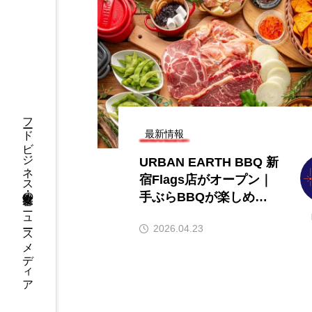
だるま｜ブランド初のテ
【hibana編集部注目！】
を導入した「東京本店」
営＆フードビジネス専用の
徒町にオープン
サービス紹介｜2026年8月
3
2026.08.07
フードビジネス・飲食業界のニュースメディア
最新情報
URBAN EARTH BBQ 新
宿Flags店がオープン｜
手ぶらBBQが楽しめる
都市型アウトドア空間
2026.04.23