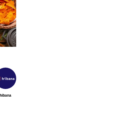
飲食店経
【2026年最新】注目の飲食店フラ
【hi
商品・
ンチャイズブランド特集｜これか
営＆フ
版
ら伸びるおすすめFC10選
サービ
2026.07.30
2026
hibana