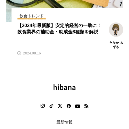
飲
【hibana｜飲食ニュース最新
【2026年最新】注目の飲食店フ
（8/8更新）】8月の編集部おすす
ランチャイズブランド特集｜こ
め記事紹介!!｜飲食情報メディア
から伸びるおすすめFC10選
飲食トレンド
2026.08.08
2026.07.30
【2024年最新版】安定的経営の一助に！
飲食業界の補助金・助成金8種類を解説
たなか あ
ずさ
2024.08.16
hibana
最新情報