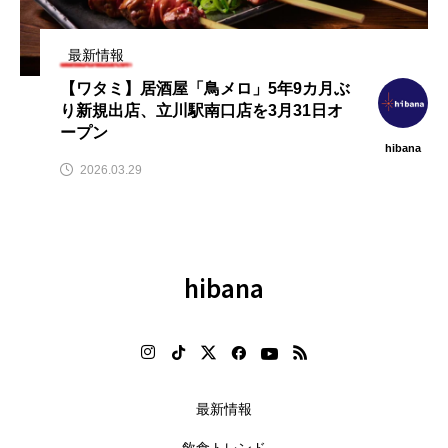
飲
【2026年7月】飲食業界ニュース
【2026年最新】注目の飲食店フ
まとめ（hibana｜フードビジネ
ランチャイズブランド特集｜こ
ス応援メディア）
から伸びるおすすめFC10選
最新情報
2026.08.10
2026.07.30
【ワタミ】居酒屋「鳥メロ」5年9カ月ぶ
り新規出店、立川駅南口店を3月31日オ
ープン
hibana
2026.03.29
hibana
最新情報