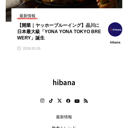
ラ
大分郷土料理を楽しめる【アブラ
【2026年最新】注目の飲食店フ
開
ヤクマハチ】 8月10日、中野に開
ランチャイズブランド特集｜こ
店！賞味期限1分の生つくね
から伸びるおすすめFC10選
最新情報
2026.08.10
2026.07.30
【開業｜ヤッホーブルーイング】品川に
日本最大級「YONA YONA TOKYO BRE
WERY」誕生
hibana
2026.03.26
hibana
最新情報