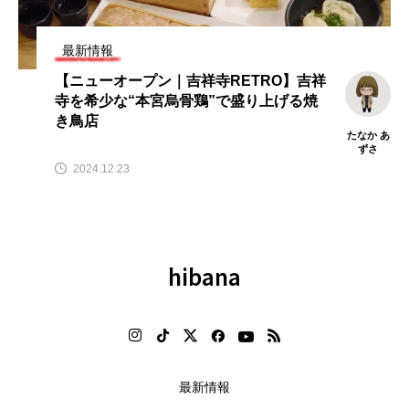
テ
【2026年グルメトレンド】旨辛
【2026年最新】注目の飲食店フ
」
ブーム本格化！ナッコプセ・チュ
ランチャイズブランド特集｜こ
クミなど本場系グルメが人気上昇
から伸びるおすすめFC10選
最新情報
2026.08.06
2026.07.30
【ニューオープン｜吉祥寺RETRO】吉祥
寺を希少な“本宮烏骨鶏”で盛り上げる焼
き鳥店
たなか あ
ずさ
2024.12.23
hibana
最新情報