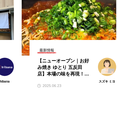
目の飲食店フラ
【hibana編集部注目！】飲食店経
特集｜これか
営＆フードビジネス専用の商品・
10選
サービス紹介｜2026年8月版
2026.08.07
最新情報
【ニューオープン｜お好
み焼き ゆとり 五反田
店】本場の味を再現！五
反田で楽しむ本格広島風
hibana
スズキ ミヨ
2025.06.23
お好み焼き