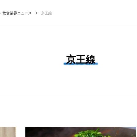
・飲食業界ニュース
京王線
NEW POST
京王線
ィング
飲食DX