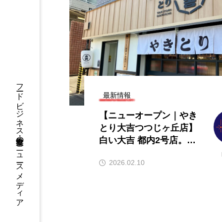
ニューオープン情報】注目の飲
【2026年最新】注
店情報まとめ（2026年8月7日更
ンチャイズブランド
）
ら伸びるおすすめFC
2026.08.07
2026.07.30
フードビジネス・飲食業界のニュースメディア
最新情報
【ニューオープン｜やき
とり大吉つつじヶ丘店】
白い大吉 都内2号店。2
月8日オープン｜ダイキ
2026.02.10
チシステム