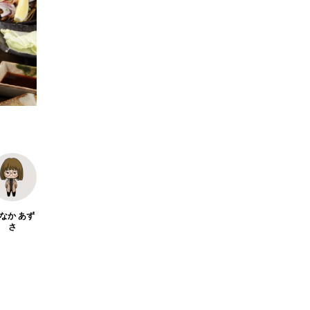
ブ
【2026年最新】注目の飲食店フラ
【hiban
ク
ンチャイズブランド特集｜これか
営＆フード
ら伸びるおすすめFC10選
サービス紹介
2026.07.30
2026.07.06
なか あず
さ