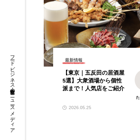
｜ブランド初のテ
【2026年グルメトレンド】旨辛
した「東京本店」
ーム本格化！ナッコプセ・チュ
オープン
ミなど本場系グルメが人気上昇
2026.08.06
フードビジネス・飲食業界のニュースメディア
最新情報
【東京｜五反田の居酒屋
5選】大衆酒場から個性
派まで！人気店をご紹介
た
2026.05.25