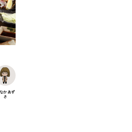
ブ
【2026年最新】注目の飲食店フラ
【hiban
ク
ンチャイズブランド特集｜これか
営＆フード
ら伸びるおすすめFC10選
サービス紹介
2026.07.30
2026.07.06
なか あず
さ