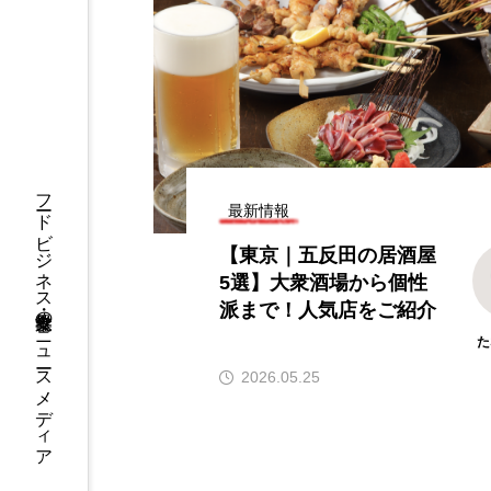
｜ブランド初のテ
【2026年グルメトレンド】旨辛
した「東京本店」
ーム本格化！ナッコプセ・チュ
オープン
ミなど本場系グルメが人気上昇
2026.08.06
フードビジネス・飲食業界のニュースメディア
最新情報
【東京｜五反田の居酒屋
5選】大衆酒場から個性
派まで！人気店をご紹介
た
2026.05.25