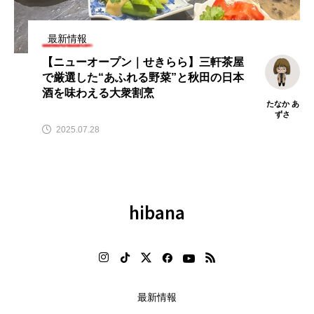
テ
【2026年グルメトレンド】旨辛
【2026年最新】注目の飲食店フ
」
ブーム本格化！ナッコプセ・チュ
ランチャイズブランド特集｜こ
クミなど本場系グルメが人気上昇
から伸びるおすすめFC10選
最新情報
2026.08.06
2026.07.30
【ニューオープン｜せきらら】三軒茶屋
で厳選した“あふれる野菜”と秋田の日本
酒を味わえる大衆割烹
たなか あ
ずさ
2025.07.28
hibana
最新情報