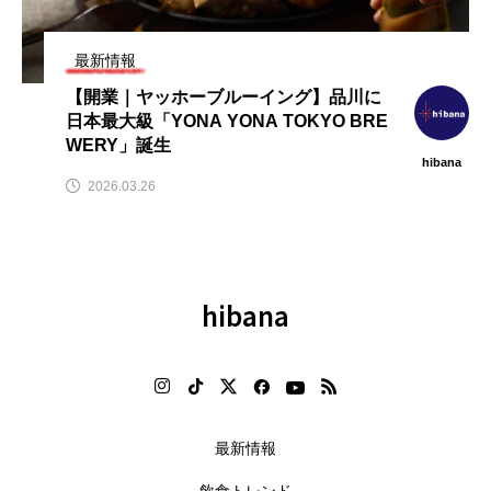
テ
【2026年グルメトレンド】旨辛
【2026年最新】注目の飲食店フ
」
ブーム本格化！ナッコプセ・チュ
ランチャイズブランド特集｜こ
クミなど本場系グルメが人気上昇
から伸びるおすすめFC10選
最新情報
2026.08.06
2026.07.30
【開業｜ヤッホーブルーイング】品川に
日本最大級「YONA YONA TOKYO BRE
WERY」誕生
hibana
2026.03.26
hibana
最新情報