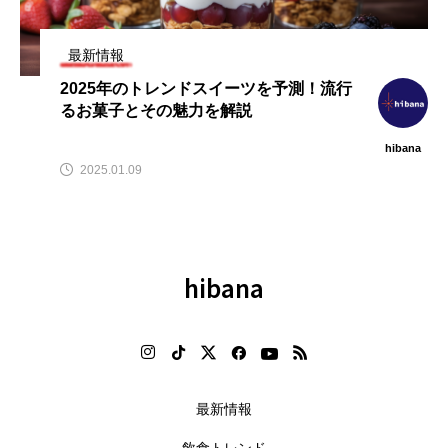
飲
【2026年7月】飲食業界ニュース
【2026年最新】注目の飲食店フ
まとめ（hibana｜フードビジネ
ランチャイズブランド特集｜こ
ス応援メディア）
から伸びるおすすめFC10選
最新情報
2026.08.10
2026.07.30
2025年のトレンドスイーツを予測！流行
るお菓子とその魅力を解説
hibana
2025.01.09
hibana
最新情報