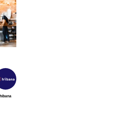
目の飲
【2026年最新】注目の飲食店フラ
【hi
月7日更
ンチャイズブランド特集｜これか
営＆フ
ら伸びるおすすめFC10選
サービ
2026.07.30
2026
hibana