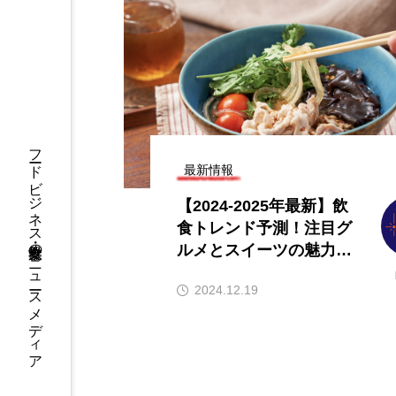
｜ブランド初のテ
【2026年グルメトレンド】旨辛
した「東京本店」
ーム本格化！ナッコプセ・チュ
オープン
ミなど本場系グルメが人気上昇
2026.08.06
フードビジネス・飲食業界のニュースメディア
最新情報
【2024-2025年最新】飲
食トレンド予測！注目グ
ルメとスイーツの魅力を
解説
2024.12.19