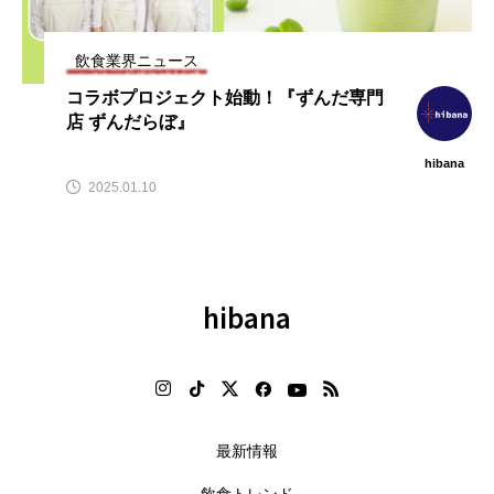
テ
【hibana編集部注目！】飲食店
【2026年最新】注目の飲食店フ
」
経営＆フードビジネス専用の商
ランチャイズブランド特集｜こ
品・サービス紹介｜2026年8月版
から伸びるおすすめFC10選
飲食業界ニュース
2026.08.07
2026.07.30
コラボプロジェクト始動！『ずんだ専門
店 ずんだらぼ』
hibana
2025.01.10
hibana
最新情報