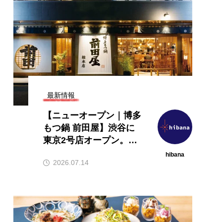
26年グルメトレンド】旨辛ブ
ROD MARKETING
格化！ナッコプセ・チュク
援【マーケティング・
本場系グルメが人気上昇
イン】サービスのご案
.08.06
2026.08.01
最新情報
【ニューオープン｜博多
もつ鍋 前田屋】渋谷に
東京2号店オープン。本
場博多のもつ鍋を味わえ
hibana
2026.07.14
る人気店