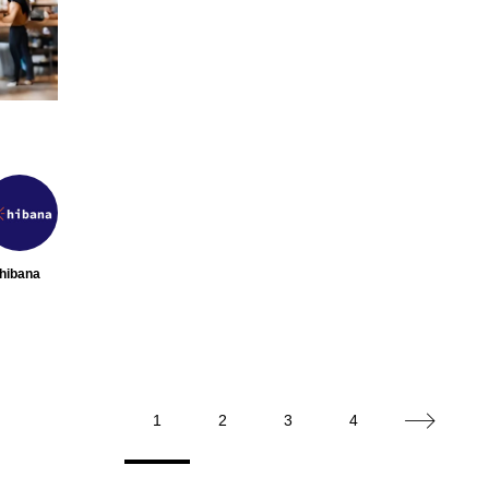
hibana
1
2
3
4