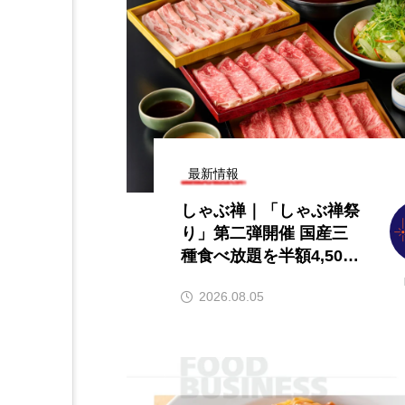
年グルメトレンド】旨辛ブ
【2026年最新】注目の飲食
化！ナッコプセ・チュク
ンチャイズブランド特集｜
場系グルメが人気上昇
ら伸びるおすすめFC10選
6
2026.07.30
最新情報
しゃぶ禅｜「しゃぶ禅祭
り」第二弾開催 国産三
種食べ放題を半額4,500
円で提供
2026.08.05