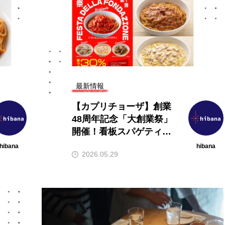
最新情報
【カプリチョーザ】創業
48周年記念「大創業祭」
開催！看板スパゲティ4
種が毎週木曜30％オフ
hibana
hibana
2026.05.29