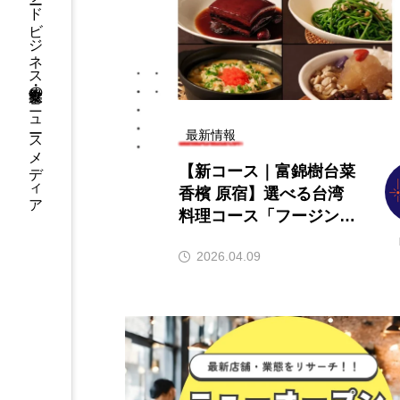
フードビジネス・飲食業界のニュースメディア
最新情報
【新コース｜富錦樹台菜
香檳 原宿】選べる台湾
料理コース「フージンツ
リー 原宿コース」4/10
2026.04.09
開始