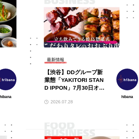
店フラ
【hibana編集部注目！】飲食店経
【20
これか
営＆フードビジネス専用の商品・
ーム本
サービス紹介｜2026年7月版
ミなど
2026.07.06
2026
最新情報
【渋谷】DDグループ新
業態「YAKITORI STAN
D IPPON」7月30日オー
プン！富嶽白鶏の本格た
hibana
hibana
2026.07.28
れ焼鳥を提供