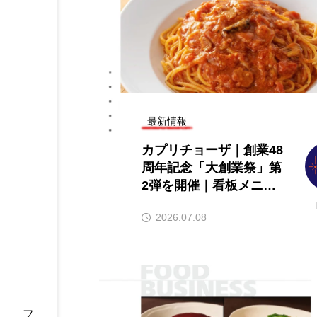
最新情報
カプリチョーザ｜創業48
周年記念「大創業祭」第
2弾を開催｜看板メニュ
ー「トマトとニンニクの
2026.07.08
スパゲティ」が半額に