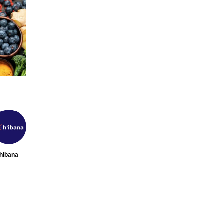
目の飲
【2026年最新】注目の飲食店フラ
【hi
月7日更
ンチャイズブランド特集｜これか
営＆フ
ら伸びるおすすめFC10選
サービ
2026.07.30
2026
hibana