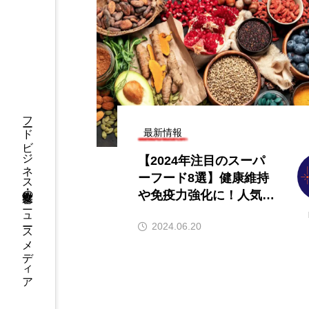
オープン情報】注目の飲
【ニューオープン情報】注
とめ（2026年8月7日更
食店情報まとめ（2026年8
新）
7
2026.08.07
フードビジネス・飲食業界のニュースメディア
最新情報
【2024年注目のスーパ
ーフード8選】健康維持
や免疫力強化に！人気の
取扱店もご紹介
2024.06.20