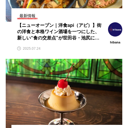
ューオープン情報】注目の飲
【2026年最新】注目の飲食店フ
【h
情報まとめ（2026年8月7日
ランチャイズブランド特集｜これ
経
）
から伸びるおすすめFC10選
品・
最新情報
026.08.07
2026.07.30
2
【ニューオープン｜洋食api（アピ）】街
の洋食と本格ワイン酒場を一つにした、
新しい“食の交差点”が世田谷・池尻に誕
hibana
生。
2025.07.24