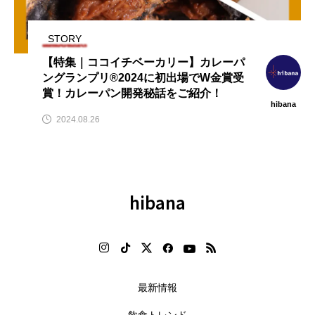
テ
【2026年グルメトレンド】旨辛
【2026年最新】注目の飲食店フ
」
ブーム本格化！ナッコプセ・チュ
ランチャイズブランド特集｜こ
クミなど本場系グルメが人気上昇
から伸びるおすすめFC10選
STORY
2026.08.06
2026.07.30
【特集｜ココイチベーカリー】カレーパ
ングランプリ®︎2024に初出場でW金賞受
賞！カレーパン開発秘話をご紹介！
hibana
2024.08.26
hibana
最新情報