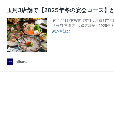
玉河3店舗で【2025年冬の宴会コース】
有限会社野村興業（本社：東京都立川
「玉河 三鷹店」の3店舗が、2025年
玉
続きを読む
河
3
店
舗
で
hibana
【2025
年
冬
の
宴
会
コ
ー
ス】
が