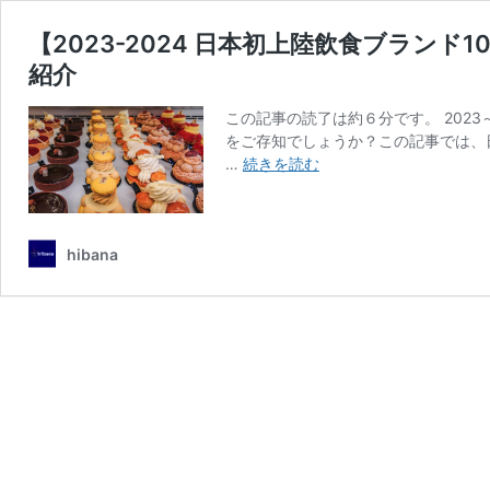
【2023-2024 日本初上陸飲食ブラン
紹介
この記事の読了は約６分です。 202
をご存知でしょうか？この記事では、
【2023-
…
続きを読む
2024
日
本
hibana
初
上
陸
飲
食
ブ
ラ
ン
ド
10
選】